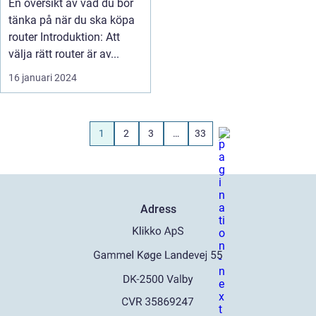
En översikt av vad du bör
tänka på när du ska köpa
router Introduktion: Att
välja rätt router är av...
16 januari 2024
1
2
3
…
33
Adress