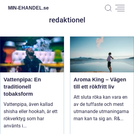
MIN-EHANDEL.
se
redaktionel
Vattenpipa: En
Aroma King – Vägen
traditionell
till ett rökfritt liv
tobaksform
Att sluta röka kan vara en
Vattenpipa, även kallad
av de tuffaste och mest
shisha eller hookah, är ett
utmanande utmaningarna
rökverktyg som har
man kan ta sig an. R&...
använts i...