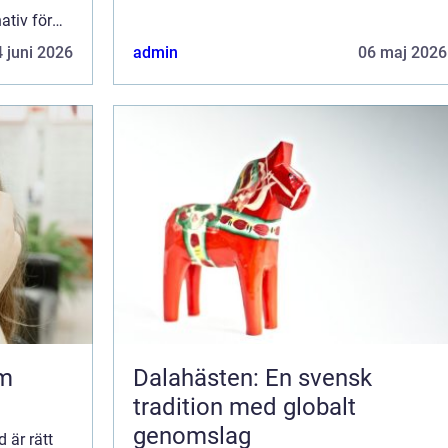
att hitta arbetskläder Ö...
ativ för
 juni 2026
admin
06 maj 2026
om
Dalahästen: En svensk
tradition med globalt
genomslag
 är rätt