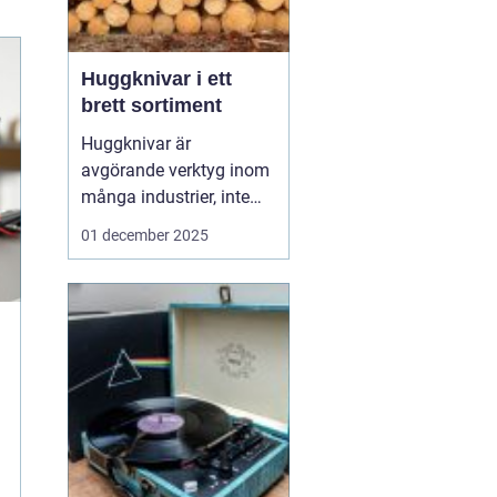
Huggknivar i ett
brett sortiment
Huggknivar är
avgörande verktyg inom
många industrier, inte
minst inom
01 december 2025
skogsindustrin där de
används för bearbetning
av trä och produktion av
flis. Ofta bortglömda för
deras osynliga men
viktiga arbete, <...