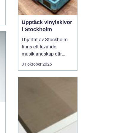
Upptäck vinylskivor
i Stockholm
I hjärtat av Stockholm
finns ett levande
musiklandskap där
vinylskivor fortfarande
31 oktober 2025
har sin givna plats. Trots
den digitala
musikkulturens
framsteg, har entusiaster
och nybörjare funnit en
särskild charm i den
analoga ljudbilden oc...