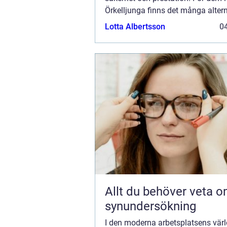
Örkelljunga finns det många altern
att hitta arbetskläder Ö...
Lotta Albertsson
04
Allt du behöver veta 
synundersökning
I den moderna arbetsplatsens värld