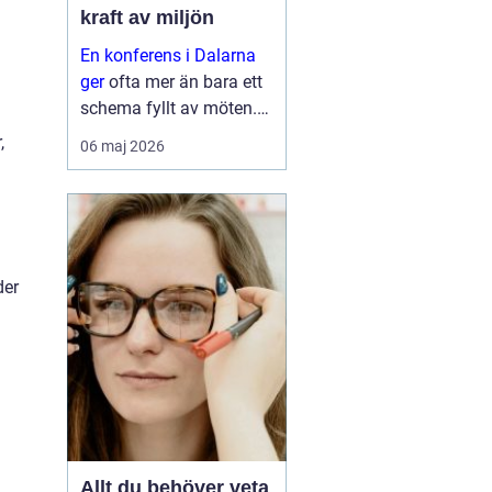
kraft av miljön
En konferens i Dalarna
ger
ofta mer än bara ett
schema fyllt av möten.
Landskapet, kulturen
,
06 maj 2026
och lugnet påverkar hur
grupper samarbetar,
tänker och fattar beslut.
l
Många företag som
väljer...
der
Allt du behöver veta