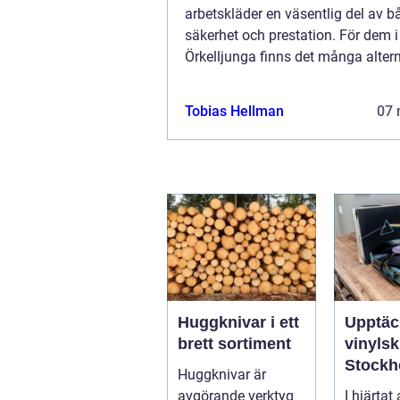
arbetskläder en väsentlig del av b
säkerhet och prestation. För dem i
Örkelljunga finns det många altern
att hitta arbetskläder Ö...
Tobias Hellman
07 
Huggknivar i ett
Upptäc
brett sortiment
vinylsk
Stockh
Huggknivar är
avgörande verktyg
I hjärtat