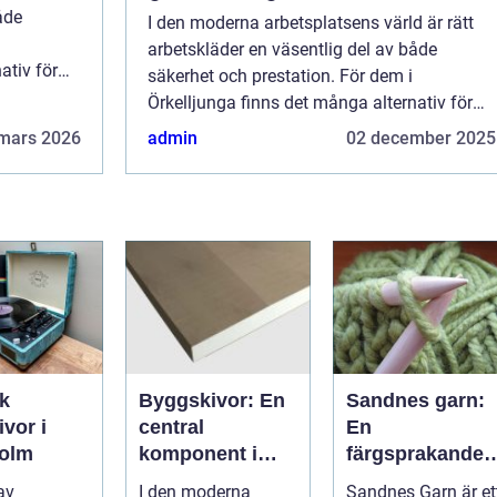
åde
I den moderna arbetsplatsens värld är rätt
arbetskläder en väsentlig del av både
ativ för
säkerhet och prestation. För dem i
Örkelljunga finns det många alternativ för
att hitta arbetskläder Ö...
mars 2026
admin
02 december 2025
k
Byggskivor: En
Sandnes garn:
ivor i
central
En
olm
komponent i
färgsprakande
byggindustrin
värld av
 av
I den moderna
Sandnes Garn är et