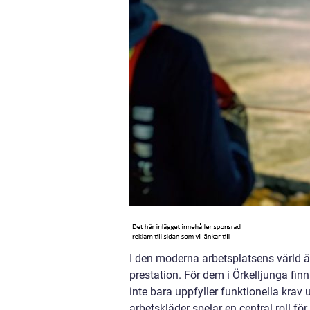
I den moderna arbetsplatsens värld är
prestation. För dem i Örkelljunga fin
inte bara uppfyller funktionella krav 
arbetskläder spelar en central roll f