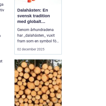
iga
Dalahästen: En
tiv
svensk tradition
med globalt
genomslag
Genom århundradena
har _dalahästen_ vuxit
a
fram som en symbol för
svensk kultur och
02 december 2025
hantverksskicklighet.
Denna färgglada trähäst,
et
känd långt utanför
Sveriges gränser,
representerar en historia
av tr...