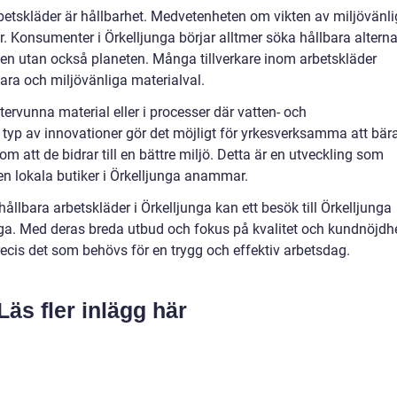
betskläder är hållbarhet. Medvetenheten om vikten av miljövänl
. Konsumenter i Örkelljunga börjar alltmer söka hållbara alterna
en utan också planeten. Många tillverkare inom arbetskläder
ara och miljövänliga materialval.
återvunna material eller i processer där vatten- och
yp av innovationer gör det möjligt för yrkesverksamma att bär
om att de bidrar till en bättre miljö. Detta är en utveckling som
n lokala butiker i Örkelljunga anammar.
hållbara arbetskläder i Örkelljunga kan ett besök till Örkelljunga
ga. Med deras breda utbud och fokus på kvalitet och kundnöjdh
precis det som behövs för en trygg och effektiv arbetsdag.
Läs fler inlägg här