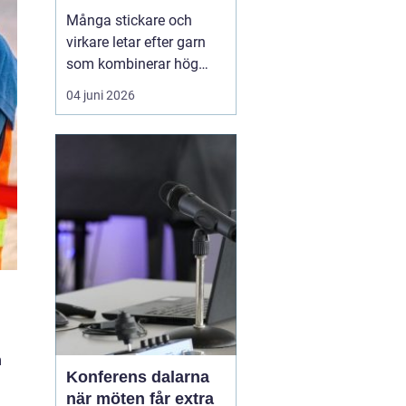
varje maska
Många stickare och
virkare letar efter garn
som kombinerar hög
kvalitet, vackra färger
04 juni 2026
och sköna material. Här
hamnar sandnes garn
ofta
högst på listan.
Företaget har en lång
hist...
m
Konferens dalarna
när möten får extra