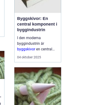
Byggskivor: En
central komponent i
byggindustrin
I den moderna
byggindustrin är
byggskivor
en central
komponent. Dessa
04 oktober 2025
mångsidiga material
används i en rad olika
konstruktioner, från
väggar och ...
t