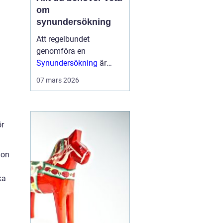
om
synundersökning
Att regelbundet
genomföra en
Synundersökning
är
avgörande för att
07 mars 2026
upptäcka eventuella
synfel och
ögonsjukdomar i ett
tidigt skede. Hos
ör
Rediviva Optik i Uppsala
kan ...
ion
ka