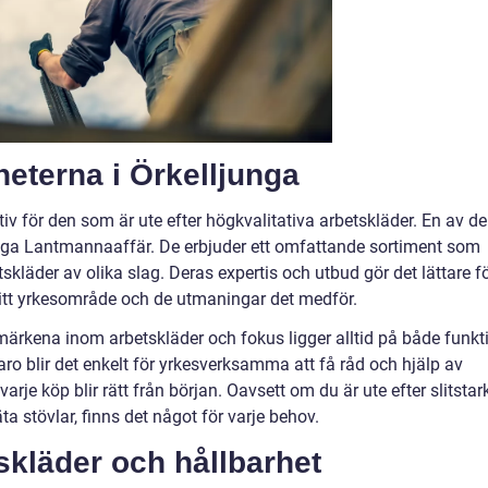
heterna i Örkelljunga
tiv för den som är ute efter högkvalitativa arbetskläder. En av de
unga Lantmannaaffär. De erbjuder ett omfattande sortiment som
skläder av olika slag. Deras expertis och utbud gör det lättare f
sitt yrkesområde och de utmaningar det medför.
 märkena inom arbetskläder och fokus ligger alltid på både funkt
ro blir det enkelt för yrkesverksamma att få råd och hjälp av
varje köp blir rätt från början. Oavsett om du är ute efter slitstar
ta stövlar, finns det något för varje behov.
skläder och hållbarhet