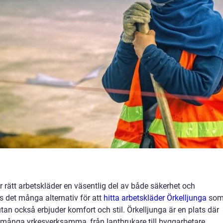
 rätt arbetskläder en väsentlig del av både säkerhet och
ns det många alternativ för att
hitta arbetskläder Örkelljunga
so
utan också erbjuder komfort och stil. Örkelljunga är en plats där
ör många yrkesverksamma, från lantbrukare till byggarbetare.