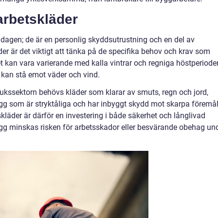
arbetskläder
ör dagen; de är en personlig skyddsutrustning och en del av
der är det viktigt att tänka på de specifika behov och krav som
atet kan vara varierande med kalla vintrar och regniga höstperioder
m kan stå emot väder och vind.
brukssektorn behövs kläder som klarar av smuts, regn och jord,
g som är stryktåliga och har inbyggt skydd mot skarpa föremå
skläder är därför en investering i både säkerhet och långlivad
agg minskas risken för arbetsskador eller besvärande obehag un