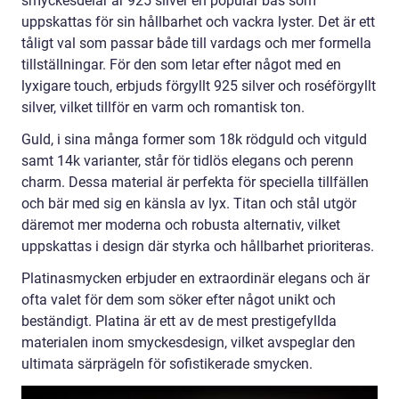
smyckesdelar är 925 silver en populär bas som
uppskattas för sin hållbarhet och vackra lyster. Det är ett
tåligt val som passar både till vardags och mer formella
tillställningar. För den som letar efter något med en
lyxigare touch, erbjuds förgyllt 925 silver och roséförgyllt
silver, vilket tillför en varm och romantisk ton.
Guld, i sina många former som 18k rödguld och vitguld
samt 14k varianter, står för tidlös elegans och perenn
charm. Dessa material är perfekta för speciella tillfällen
och bär med sig en känsla av lyx. Titan och stål utgör
däremot mer moderna och robusta alternativ, vilket
uppskattas i design där styrka och hållbarhet prioriteras.
Platinasmycken erbjuder en extraordinär elegans och är
ofta valet för dem som söker efter något unikt och
beständigt. Platina är ett av de mest prestigefyllda
materialen inom smyckesdesign, vilket avspeglar den
ultimata särprägeln för sofistikerade smycken.