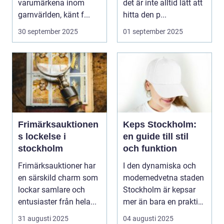
varumärkena inom
det är inte alltid lätt att
garnvärlden, känt f...
hitta den p...
30 september 2025
01 september 2025
Frimärksauktionen
Keps Stockholm:
s lockelse i
en guide till stil
stockholm
och funktion
Frimärksauktioner har
I den dynamiska och
en särskild charm som
modemedvetna staden
lockar samlare och
Stockholm är kepsar
entusiaster från hela...
mer än bara en praktisk
access...
31 augusti 2025
04 augusti 2025