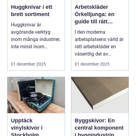
Huggknivar i ett
Arbetskläder
brett sortiment
Örkelljunga: en
guide till rätt
Huggknivar är
utrustning
avgörande verktyg
I den moderna
inom många industrier,
arbetsplatsens värld är
inte minst inom
rätt arbetskläder en
skogsindustri...
väsentlig del av...
01 december 2025
01 december 2025
Upptäck
Byggskivor: En
vinylskivor i
central komponent
Stockholm
i byggindustrin