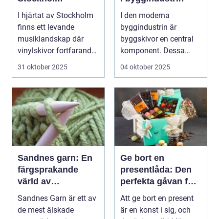
I hjärtat av Stockholm
I den moderna
finns ett levande
byggindustrin är
musiklandskap där
byggskivor en central
vinylskivor fortfarande
komponent. Dessa
har sin...
mångsidiga material...
31 oktober 2025
04 oktober 2025
Sandnes garn: En
Ge bort en
färgsprakande
presentlåda: Den
värld av
perfekta gåvan för
möjligheter
alla tillfällen
Sandnes Garn är ett av
Att ge bort en present
de mest älskade
är en konst i sig, och