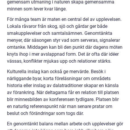
gemensam utmaning i naturen skapa gemensamma
minnen som lever kvar länge.
För många team är maten en central del av upplevelsen.
Lokala råvaror från skog, sjö och gårdar ger både
smakupplevelser och samtalsämnen. Genomtänkta
menyer, där säsongen styr vad som serveras, signalerar
omtanke. Middagen kan bli den punkt där dagens möten
knyts ihop i mer avslappnad form. Det är ofta där idéer
vässas, konflikter mjukas upp och relationer stärks.
Kulturella inslag kan också ge mervärde. Besök i
närliggande byar, korta föreläsningar om områdets
historia eller inslag av dalatraditioner skapar en känsla
av förankring. När deltagarna får en relation till platsen
blir minnesbilden av konferensen tydligare. Platsen blir
en naturlig referenspunkt när man senare pratar om
beslut och förändringar som togs där.
En genomtänkt balans mellan arbete och upplevelser gör