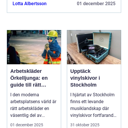
upplever att samtalen blir öppnare, idéerna fler och
Lotta Albertsson
01 december 2025
ge...
Arbetskläder
Upptäck
Örkelljunga: en
vinylskivor i
guide till rätt
Stockholm
utrustning
I den moderna
I hjärtat av Stockholm
arbetsplatsens värld är
finns ett levande
rätt arbetskläder en
musiklandskap där
väsentlig del av...
vinylskivor fortfarande
har sin...
01 december 2025
31 oktober 2025