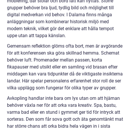
möblering, där stolar och bord lätt kan flyttas. Större
grupper behöver bra ljud, tydlig bild och möjlighet till
digital medverkan vid behov. I Dalarna finns många
anläggningar som kombinerar historisk miljö med
modern teknik, vilket gör det enklare att hålla tempot
uppe utan att tappa känslan.
Gemensam reflektion glöms ofta bort, men är avgörande
för att konferensen ska göra skillnad hemma. Schemat
behöver luft. Promenader mellan passen, korta
fikapauser med utsikt eller en samling vid brasan efter
middagen kan vara tidpunkter då de viktigaste insikterna
landar. Här spelar personalens erfarenhet stor roll de ser
vilka upplägg som fungerar för olika typer av grupper.
Avkopling handlar inte bara om lyx utan om att hjärnan
behöver växla ner för att orka vara kreativ. Spa, bastu,
varma bad eller en stund i gymmet ger tid för intryck att
sorteras. Den som får sova gott och äta genomtänkt mat
har större chans att orka bidra hela vägen in i sista