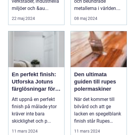
verkstäder, industriella
och beundrade
miljöer och &au...
metallerna i världen.
Des...
22 maj 2024
08 maj 2024
En perfekt finish:
Den ultimata
Utforska Jotuns
guiden till rupes
färglösningar för
polermaskiner
ett imponerande
Att uppnå en perfekt
När det kommer till
resultat
finish på målade ytor
bilvård och att ge
kräver inte bara
lacken en spegelblank
skicklighet och p...
finish står Rupes
pole...
11 mars 2024
11 mars 2024