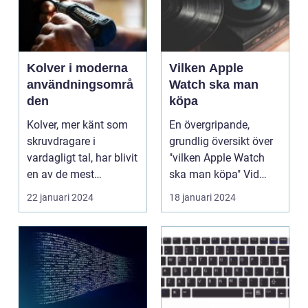
Kolver i moderna
Vilken Apple
användningsområ
Watch ska man
den
köpa
Kolver, mer känt som
En övergripande,
skruvdragare i
grundlig översikt över
vardagligt tal, har blivit
"vilken Apple Watch
en av de mest
ska man köpa" Vid
oumbärliga verktygen
valet av en Apple
22 januari 2024
18 januari 2024
bå...
Wat...