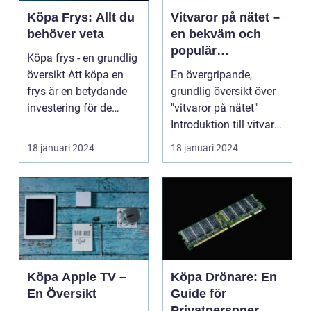
Köpa Frys: Allt du
Vitvaror på nätet –
behöver veta
en bekväm och
populär
Köpa frys - en grundlig
shoppingupplevel
översikt Att köpa en
En övergripande,
se för
frys är en betydande
grundlig översikt över
privatpersoner
investering för de
"vitvaror på nätet"
flesta hem. De...
Introduktion till vitvaror
på nätet ...
18 januari 2024
18 januari 2024
Köpa Apple TV –
Köpa Drönare: En
En Översikt
Guide för
Privatpersoner