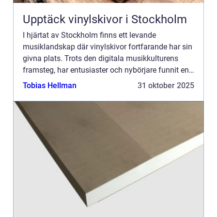
Upptäck vinylskivor i Stockholm
I hjärtat av Stockholm finns ett levande
musiklandskap där vinylskivor fortfarande har sin
givna plats. Trots den digitala musikkulturens
framsteg, har entusiaster och nybörjare funnit en
särskild charm i den analoga ljudbilden oc...
Tobias Hellman
31 oktober 2025