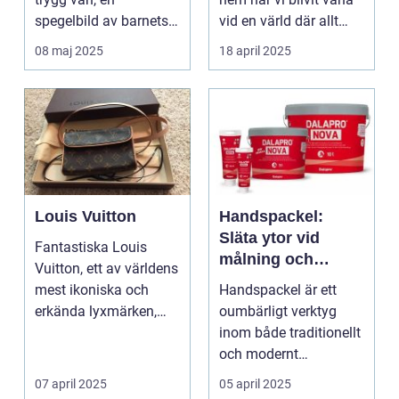
spegelbild av barnets
vid en värld där allt
egen vardag och ett ...
sker ...
08 maj 2025
18 april 2025
Louis Vuitton
Handspackel:
Släta ytor vid
Fantastiska Louis
målning och
Vuitton, ett av världens
tapetsering
mest ikoniska och
Handspackel är ett
erkända lyxmärken,
oumbärligt verktyg
st&ar...
inom både traditionellt
och modernt
byggande. ...
07 april 2025
05 april 2025