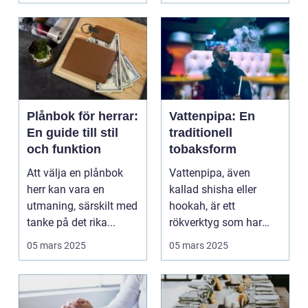
Plånbok för herrar:
Vattenpipa: En
En guide till stil
traditionell
och funktion
tobaksform
Att välja en plånbok
Vattenpipa, även
herr kan vara en
kallad shisha eller
utmaning, särskilt med
hookah, är ett
tanke på det rika...
rökverktyg som har
använts i...
05 mars 2025
05 mars 2025