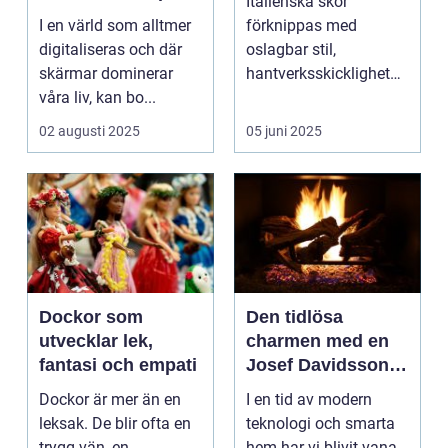
Italienska skor
papper
I en värld som alltmer
förknippas med
digitaliseras och där
oslagbar stil,
skärmar dominerar
hantverksskicklighet
våra liv, kan bo...
och kvalitet. Ett par
handgj...
02 augusti 2025
05 juni 2025
Dockor som
Den tidlösa
utvecklar lek,
charmen med en
fantasi och empati
Josef Davidsson-
vedspis
Dockor är mer än en
I en tid av modern
leksak. De blir ofta en
teknologi och smarta
trygg vän, en
hem har vi blivit vana