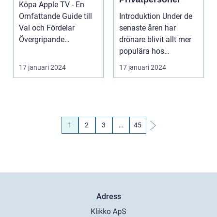
Köpa Apple TV - En
Omfattande Guide till
Introduktion Under de
Val och Fördelar
senaste åren har
Övergripande
drönare blivit allt mer
Information om Apple
populära hos
TV Appl...
privatpersoner. Med
17 januari 2024
17 januari 2024
der...
1
2
3
…
45
Adress