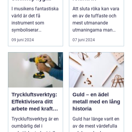
I musikens fantastiska
Att sluta röka kan vara
värld är det få
en av de tuffaste och
instrument som
mest utmanande
symboliserar
utmaningarna man
sofistikation, sk...
kan ta sig an. R&...
09 juni 2024
07 juni 2024
Tryckluftsverktyg:
Guld – en ädel
Effektivisera ditt
metall med en lång
arbete med kraften
historia
från luften
Tryckluftsverktyg är en
Guld har länge varit en
oumbärlig del i
av de mest värdefulla