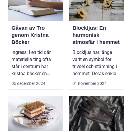
Gåvan av Tro
Blockljus: En
genom Kristna
harmonisk
Böcker
atmosfär i hemmet
Ingress: I en tid där
Blockljus har länge
materiella ting ofta
varit en symbol för
står i centrum har
trivsel och stämning i
kristna böcker en
hemmet. Deras enkla
s&au...
me...
05 december 2024
01 november 2024