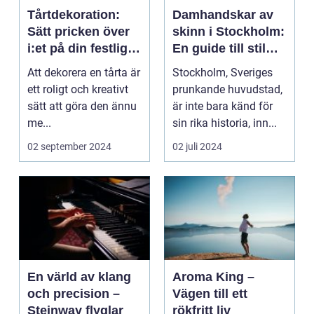
Tårtdekoration:
Damhandskar av
Sätt pricken över
skinn i Stockholm:
i:et på din festliga
En guide till stil
tårta
och kvalitet
Att dekorera en tårta är
Stockholm, Sveriges
ett roligt och kreativt
prunkande huvudstad,
sätt att göra den ännu
är inte bara känd för
me...
sin rika historia, inn...
02 september 2024
02 juli 2024
En värld av klang
Aroma King –
och precision –
Vägen till ett
Steinway flyglar
rökfritt liv