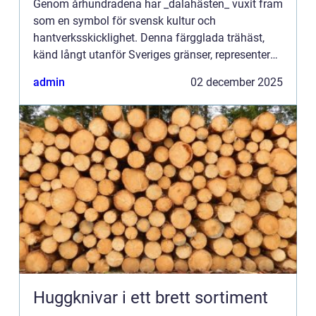
Genom århundradena har _dalahästen_ vuxit fram
som en symbol för svensk kultur och
hantverksskicklighet. Denna färgglada trähäst,
känd långt utanför Sveriges gränser, representerar
en historia av tr...
admin
02 december 2025
Huggknivar i ett brett sortiment