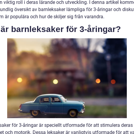
n viktig roll i deras lärande och utveckling. I denna artikel komme
undlig översikt av barnleksaker lämpliga för 3-åringar och disku
m är populära och hur de skiljer sig från varandra.
är barnleksaker för 3-åringar?
aker för 3-åringar är speciellt utformade för att stimulera deras 
tet och motorik. Dessa leksaker är vanligtvis utformade för att v