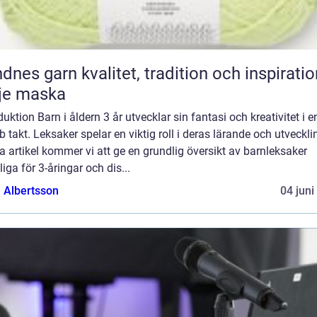
n kvalitet, tradition och inspiration i
je maska
duktion Barn i åldern 3 år utvecklar sin fantasi och kreativitet i e
 takt. Leksaker spelar en viktig roll i deras lärande och utvecklin
 artikel kommer vi att ge en grundlig översikt av barnleksaker
iga för 3-åringar och dis...
a Albertsson
04 juni