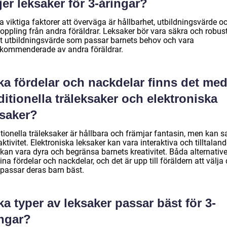
jer leksaker för 3-åringar?
 viktiga faktorer att överväga är hållbarhet, utbildningsvärde o
oppling från andra föräldrar. Leksaker bör vara säkra och robust
tt utbildningsvärde som passar barnets behov och vara
ekommenderade av andra föräldrar.
ka fördelar och nackdelar finns det me
ditionella träleksaker och elektroniska
ksaker?
itionella träleksaker är hållbara och främjar fantasin, men kan 
aktivitet. Elektroniska leksaker kan vara interaktiva och tilltaland
kan vara dyra och begränsa barnets kreativitet. Båda alternativ
ina fördelar och nackdelar, och det är upp till föräldern att välja 
passar deras barn bäst.
ka typer av leksaker passar bäst för 3-
ingar?