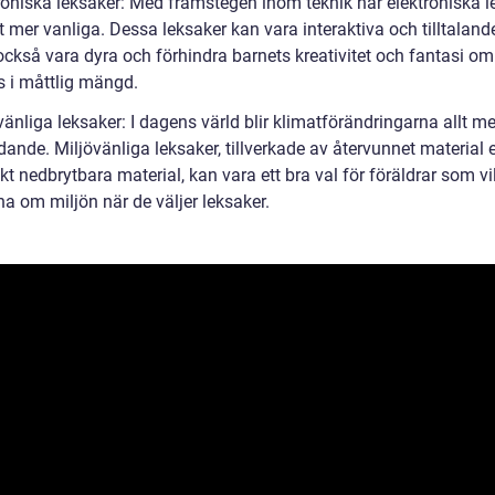
troniska leksaker: Med framstegen inom teknik har elektroniska l
llt mer vanliga. Dessa leksaker kan vara interaktiva och tilltalan
också vara dyra och förhindra barnets kreativitet och fantasi om
 i måttlig mängd.
vänliga leksaker: I dagens värld blir klimatförändringarna allt me
ande. Miljövänliga leksaker, tillverkade av återvunnet material e
kt nedbrytbara material, kan vara ett bra val för föräldrar som vi
a om miljön när de väljer leksaker.