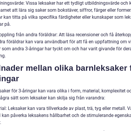
dningsvärde: Vissa leksaker har ett tydligt utbildningsvärde och 
arnet att lära sig saker som bokstäver, siffror, färger eller former
r kan titta på vilka specifika färdigheter eller kunskaper som le
ar på.
oppling från andra föräldrar: Att läsa recensioner och få återkop
dra föräldrar kan vara användbart för att få en uppfattning om v
r som andra 3-åringar har tyckt om och har varit givande för der
ng.
lnader mellan olika barnleksaker 
ingar
aker för 3-åringar kan vara olika i form, material, komplexitet oc
ågra sätt som leksaker kan skilja sig från varandra:
ial: Leksaker kan vara tillverkade av plast, trä, tyg eller metall. V
l kan påverka leksakens hållbarhet och de stimulerande egensk
.