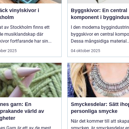
ck vinylskivor i
Byggskivor: En central
kholm
komponent i byggindus
tat av Stockholm finns ett
I den moderna byggindustrin
de musiklandskap där
byggskivor en central kompo
kivor fortfarande har sin...
Dessa mångsidiga material..
ober 2025
04 oktober 2025
nes garn: En
Smyckesdelar: Sätt ihop
sprakande värld av
personliga smycke
igheter
När det kommer till att skap
es Garn är ett av de mest
smycken, är smyckesdelar e