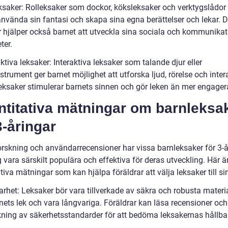
eksaker: Rolleksaker som dockor, köksleksaker och verktygslådor 
använda sin fantasi och skapa sina egna berättelser och lekar. 
r hjälper också barnet att utveckla sina sociala och kommunikat
ter.
aktiva leksaker: Interaktiva leksaker som talande djur eller
trument ger barnet möjlighet att utforska ljud, rörelse och inter
eksaker stimulerar barnets sinnen och gör leken än mer engager
ntitativa mätningar om barnleksa
3-åringar
forskning och användarrecensioner har vissa barnleksaker för 3-å
g vara särskilt populära och effektiva för deras utveckling. Här ä
tiva mätningar som kan hjälpa föräldrar att välja leksaker till si
arhet: Leksaker bör vara tillverkade av säkra och robusta materia
nets lek och vara långvariga. Föräldrar kan läsa recensioner och
ning av säkerhetsstandarder för att bedöma leksakernas hållba