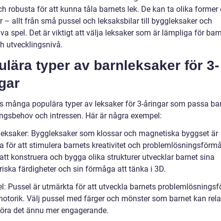
h robusta för att kunna tåla barnets lek. De kan ta olika former
r – allt från små pussel och leksaksbilar till byggleksaker och
iva spel. Det är viktigt att välja leksaker som är lämpliga för bar
ch utvecklingsnivå.
lära typer av barnleksaker för 3-
gar
ns många populära typer av leksaker för 3-åringar som passa ba
ingsbehov och intressen. Här är några exempel:
leksaker: Byggleksaker som klossar och magnetiska byggset är
a för att stimulera barnets kreativitet och problemlösningsförm
tt konstruera och bygga olika strukturer utvecklar barnet sina
iska färdigheter och sin förmåga att tänka i 3D.
el: Pussel är utmärkta för att utveckla barnets problemlösning
otorik. Välj pussel med färger och mönster som barnet kan relate
 göra det ännu mer engagerande.