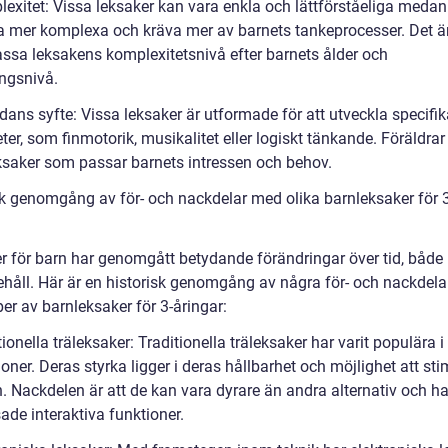
lexitet: Vissa leksaker kan vara enkla och lättförståeliga meda
a mer komplexa och kräva mer av barnets tankeprocesser. Det är 
assa leksakens komplexitetsnivå efter barnets ålder och
ingsnivå.
dans syfte: Vissa leksaker är utformade för att utveckla specifi
ter, som finmotorik, musikalitet eller logiskt tänkande. Föräldrar
eksaker som passar barnets intressen och behov.
sk genomgång av för- och nackdelar med olika barnleksaker för 3
r för barn har genomgått betydande förändringar över tid, både 
ehåll. Här är en historisk genomgång av några för- och nackdel
per av barnleksaker för 3-åringar:
tionella träleksaker: Traditionella träleksaker har varit populära
oner. Deras styrka ligger i deras hållbarhet och möjlighet att st
. Nackdelen är att de kan vara dyrare än andra alternativ och ha
ade interaktiva funktioner.