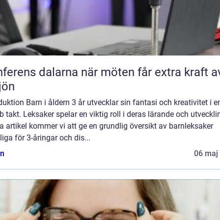
s dalarna när möten får extra kraft av
jön
duktion Barn i åldern 3 år utvecklar sin fantasi och kreativitet i e
 takt. Leksaker spelar en viktig roll i deras lärande och utvecklin
 artikel kommer vi att ge en grundlig översikt av barnleksaker
iga för 3-åringar och dis...
n
06 maj