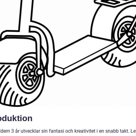
oduktion
ldern 3 år utvecklar sin fantasi och kreativitet i en snabb takt. L