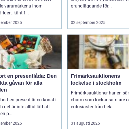
de varumärkena inom
grundläggande för...
rlden, känt f...
tember 2025
02 september 2025
ort en presentlåda: Den
Frimärksauktionens
kta gåvan för alla
lockelse i stockholm
llen
Frimärksauktioner har en sär
 bort en present är en konst i
charm som lockar samlare 
h det är inte alltid lätt att
entusiaster från hela...
en p...
tember 2025
31 augusti 2025