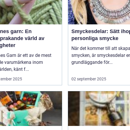
nes garn: En
Smyckesdelar: Sätt ihop
sprakande värld av
personliga smycke
igheter
När det kommer till att skap
es Garn är ett av de mest
smycken, är smyckesdelar e
de varumärkena inom
grundläggande för...
rlden, känt f...
tember 2025
02 september 2025