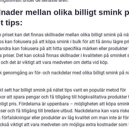
ingstillväxt under de senaste åren.
lnader mellan olika billigt smink 
t tips:
priset kan det finnas skillnader mellan olika billigt smink på nät
ps kan fokusera på att köpa smink i bulk för att få ännu lägre pri
dra kan fokusera på att hitta specifika märken eller produkter t
 priser. Det kan också finnas skillnader i kvaliteten på sminket
 och det är viktigt att vara medveten om detta vid köp.
sk genomgång av för- och nackdelar med olika billigt smink på n
kt sett har billigt smink på nätet tips varit en populär metod för
r att spara pengar och få tillgång till högkvalitativa produkter ti
ligt pris. Fördelarna är uppenbara – möjligheten att köpa smink 
iser och få tillgång till bredare utbud. Nackdelarna kan vara risk
 förfalskningar eller produkter av låg kvalitet om man inte är för
också viktigt att vara medveten om möjliga extra kostnader som 