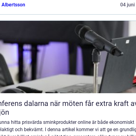
a Albertsson
04 juni
s dalarna när möten får extra kraft av
jön
kunna hitta prisvärda sminkprodukter online är både ekonomiskt
laktigt och bekvämt. I denna artikel kommer vi att ge en grundli