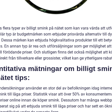
s flera typer av billigt smink på nätet som kan vara värda att utf
är typ är budgetmärken som erbjuder prisvärda alternativ till dy
Dessa märken kan erbjuda högkvalitativa produkter till ett betyd
is. En annan typ är rea och utförsäljningar som ger möjlighet at
ll förödande priser. Och slutligen finns det också möjlighet att 
rekt från tillverkare eller grossister, vilket kan ge ytterligare rabat
titativa mätningar om billigt smi
ätet tips:
ndersökningar använder en stor del av befolkningen idag internet
nk till låga priser. Statistik visar att över 50% av konsumentern
priser online innan de köper smink. Dessutom har många webbp
serat sig på att erbjuda smink till låga priser och har sett en ökni