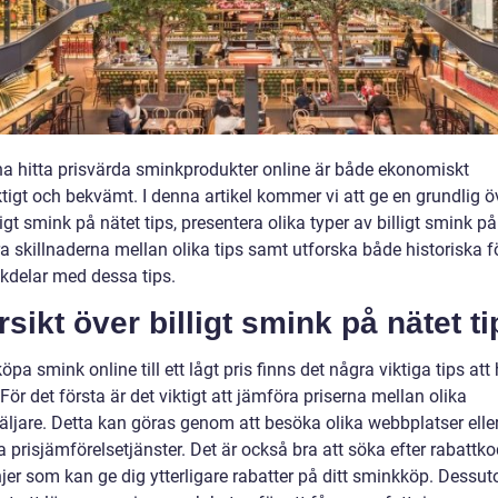
na hitta prisvärda sminkprodukter online är både ekonomiskt
tigt och bekvämt. I denna artikel kommer vi att ge en grundlig ö
ligt smink på nätet tips, presentera olika typer av billigt smink på
a skillnaderna mellan olika tips samt utforska både historiska f
kdelar med dessa tips.
sikt över billigt smink på nätet ti
köpa smink online till ett lågt pris finns det några viktiga tips att 
För det första är det viktigt att jämföra priserna mellan olika
säljare. Detta kan göras genom att besöka olika webbplatser elle
prisjämförelsetjänster. Det är också bra att söka efter rabattkod
er som kan ge dig ytterligare rabatter på ditt sminkköp. Dessut