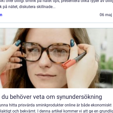
ikt över billigt smink på nätet tips, presentera olika typer av billi
 på nätet, diskutera skillnade...
n
06 maj
t du behöver veta om synundersökning
kunna hitta prisvärda sminkprodukter online är både ekonomiskt
laktigt och bekvämt. I denna artikel kommer vi att ge en grundli