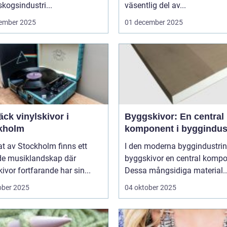
kogsindustri...
väsentlig del av...
ember 2025
01 december 2025
ck vinylskivor i
Byggskivor: En central
kholm
komponent i byggindus
tat av Stockholm finns ett
I den moderna byggindustrin
de musiklandskap där
byggskivor en central kompo
kivor fortfarande har sin...
Dessa mångsidiga material..
ober 2025
04 oktober 2025