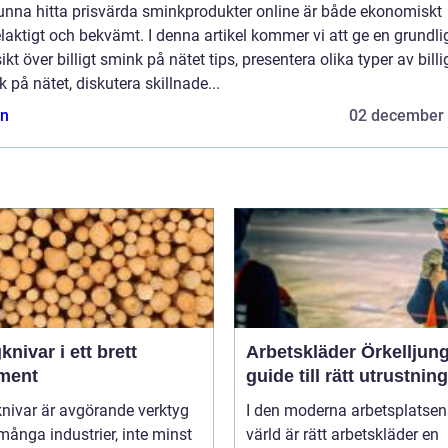
kunna hitta prisvärda sminkprodukter online är både ekonomiskt
laktigt och bekvämt. I denna artikel kommer vi att ge en grundli
ikt över billigt smink på nätet tips, presentera olika typer av billi
 på nätet, diskutera skillnade...
n
02 december
nivar i ett brett
Arbetskläder Örkelljun
iment
guide till rätt utrustning
nivar är avgörande verktyg
I den moderna arbetsplatsen
ånga industrier, inte minst
värld är rätt arbetskläder en