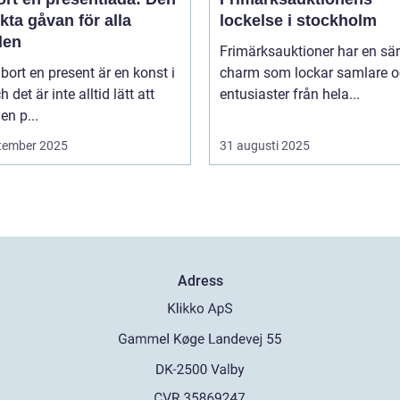
kta gåvan för alla
lockelse i stockholm
llen
Frimärksauktioner har en sär
 bort en present är en konst i
charm som lockar samlare 
h det är inte alltid lätt att
entusiaster från hela...
en p...
tember 2025
31 augusti 2025
Adress