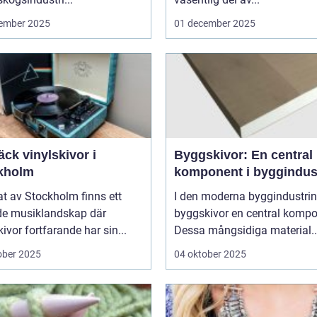
ember 2025
01 december 2025
ck vinylskivor i
Byggskivor: En central
kholm
komponent i byggindus
tat av Stockholm finns ett
I den moderna byggindustrin
de musiklandskap där
byggskivor en central kompo
kivor fortfarande har sin...
Dessa mångsidiga material..
ober 2025
04 oktober 2025