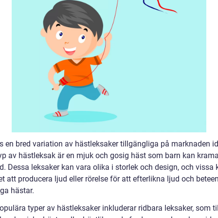
ns en bred variation av hästleksaker tillgängliga på marknaden i
typ av hästleksak är en mjuk och gosig häst som barn kan kram
d. Dessa leksaker kan vara olika i storlek och design, och vissa
t att producera ljud eller rörelse för att efterlikna ljud och bete
iga hästar.
pulära typer av hästleksaker inkluderar ridbara leksaker, som til