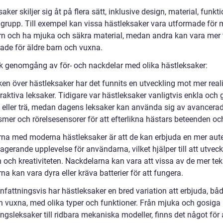
aker skiljer sig åt på flera sätt, inklusive design, material, funkti
grupp. Till exempel kan vissa hästleksaker vara utformade för 
n och ha mjuka och säkra material, medan andra kan vara mer 
ade för äldre barn och vuxna.
sk genomgång av för- och nackdelar med olika hästleksaker:
iken över hästleksaker har det funnits en utveckling mot mer real
raktiva leksaker. Tidigare var hästleksaker vanligtvis enkla och 
t eller trä, medan dagens leksaker kan använda sig av avancera
mer och rörelsesensorer för att efterlikna hästars beteenden och
rna med moderna hästleksaker är att de kan erbjuda en mer aut
gerande upplevelse för användarna, vilket hjälper till att utveck
n och kreativiteten. Nackdelarna kan vara att vissa av de mer te
na kan vara dyra eller kräva batterier för att fungera.
attningsvis har hästleksaker en bred variation att erbjuda, båd
h vuxna, med olika typer och funktioner. Från mjuka och gosiga
ngsleksaker till ridbara mekaniska modeller, finns det något för 