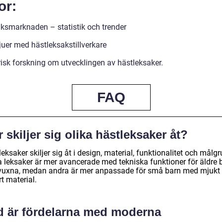
or:
ksmarknaden – statistik och trender
juer med hästleksakstillverkare
risk forskning om utvecklingen av hästleksaker.
FAQ
 skiljer sig olika hästleksaker åt?
eksaker skiljer sig åt i design, material, funktionalitet och målg
a leksaker är mer avancerade med tekniska funktioner för äldre 
vuxna, medan andra är mer anpassade för små barn med mjukt
t material.
d är fördelarna med moderna