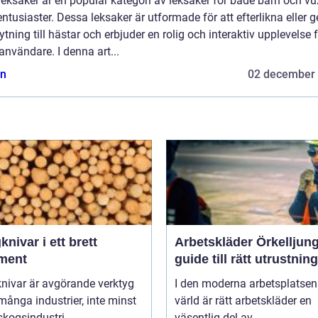
eksaker är en populär kategori av leksaker för både barn och v
ntusiaster. Dessa leksaker är utformade för att efterlikna eller g
tning till hästar och erbjuder en rolig och interaktiv upplevelse 
användare. I denna art...
n
02 december
nivar i ett brett
Arbetskläder Örkelljun
iment
guide till rätt utrustning
nivar är avgörande verktyg
I den moderna arbetsplatsen
ånga industrier, inte minst
värld är rätt arbetskläder en
kogsindustri...
väsentlig del av...