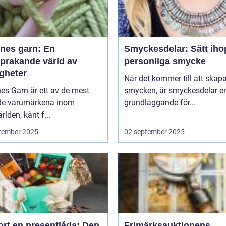
nes garn: En
Smyckesdelar: Sätt ihop
sprakande värld av
personliga smycke
igheter
När det kommer till att skap
es Garn är ett av de mest
smycken, är smyckesdelar e
de varumärkena inom
grundläggande för...
rlden, känt f...
tember 2025
02 september 2025
ort en presentlåda: Den
Frimärksauktionens