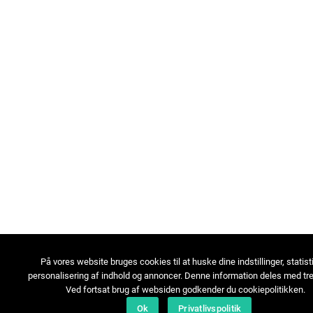
På vores website bruges cookies til at huske dine indstillinger, statist
personalisering af indhold og annoncer. Denne information deles med tre
Ved fortsat brug af websiden godkender du cookiepolitikken.
Ok
Privatlivspolitik