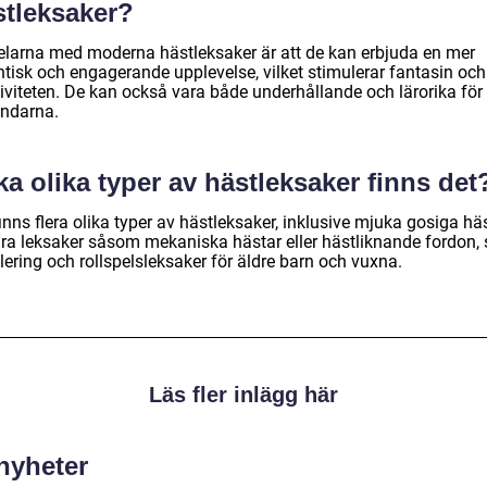
stleksaker?
elarna med moderna hästleksaker är att de kan erbjuda en mer
ntisk och engagerande upplevelse, vilket stimulerar fantasin och
tiviteten. De kan också vara både underhållande och lärorika för
ndarna.
ka olika typer av hästleksaker finns det
inns flera olika typer av hästleksaker, inklusive mjuka gosiga häs
ara leksaker såsom mekaniska hästar eller hästliknande fordon,
ering och rollspelsleksaker för äldre barn och vuxna.
Läs fler inlägg här
 nyheter