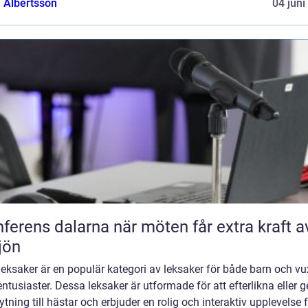
a Albertsson
04 juni
s dalarna när möten får extra kraft av
jön
eksaker är en populär kategori av leksaker för både barn och v
ntusiaster. Dessa leksaker är utformade för att efterlikna eller g
tning till hästar och erbjuder en rolig och interaktiv upplevelse 