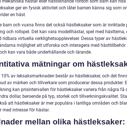
 mekaniska hästar eller hästliknande fordon som barn kan rida
eksaker ger en fysisk aktivitet och låter barnen känna sig som 
 rider en häst.
re barn och vuxna finns det också hästleksaker som är inriktade
ng och rollspel. Det kan vara modellhästar, spel med hästtema, ell
ridbara virtuella verklighetsupplevelser. Dessa typer av hästlek
ändarna möjlighet att utforska och interagera med hästtillbehör
, och kan vara både underhållande och lärande.
titativa mätningar om hästleksak
 10% av leksaksmarknaden består av hästleksaker, och det finns
tbud av märken och tillverkare som producerar dessa produkter. E
ning kan prisintervallen för hästleksaker variera från några få do
ndra dollar, beroende på typ, storlek och tillverkningskvalitet. Sta
ckså att hästleksaker är mer populära i lantliga områden och bla
 med intresse för hästar.
lnader mellan olika hästleksaker: