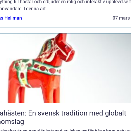
tning till hästar och erbjuder en rolig och interaktiv upplevelse 
användare. I denna art...
as Hellman
07 mars
ahästen: En svensk tradition med globalt
nomslag