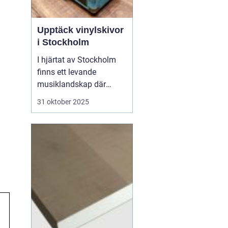
Upptäck vinylskivor
i Stockholm
I hjärtat av Stockholm
finns ett levande
musiklandskap där
vinylskivor fortfarande
31 oktober 2025
har sin givna plats. Trots
den digitala
musikkulturens
framsteg, har entusiaster
och nybörjare funnit en
särskild charm i den
analoga ljudbilden oc...