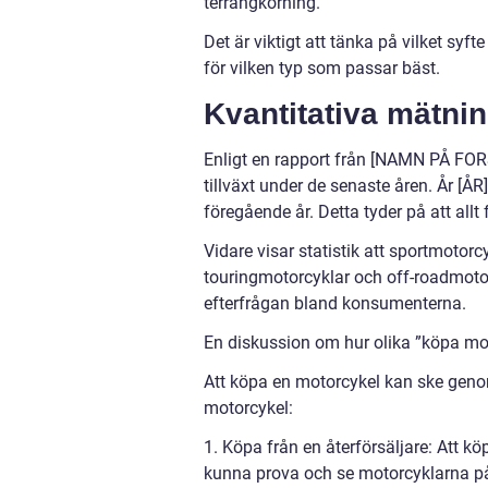
terrängkörning.
Det är viktigt att tänka på vilket s
för vilken typ som passar bäst.
Kvantitativa mätni
Enligt en rapport från [NAMN PÅ F
tillväxt under de senaste åren. År [
föregående år. Detta tyder på att allt 
Vidare visar statistik att sportmotorc
touringmotorcyklar och off-roadmotorc
efterfrågan bland konsumenterna.
En diskussion om hur olika ”köpa moto
Att köpa en motorcykel kan ske genom
motorcykel:
1. Köpa från en återförsäljare: Att köp
kunna prova och se motorcyklarna på n