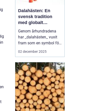
ig
Dalahästen: En
svensk tradition
med globalt
genomslag
Genom århundradena
dig
har _dalahästen_ vuxit
än
fram som en symbol för
svensk kultur och
02 december 2025
hantverksskicklighet.
Denna färgglada trähäst,
känd långt utanför
Sveriges gränser,
representerar en historia
av tr...
 en
t