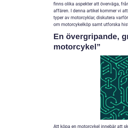
finns olika aspekter att överväga, från
affären. I denna artikel kommer vi at
typer av motorcyklar, diskutera varfö
om motorcykelköp samt utforska histo
En övergripande, g
motorcykel”
Att köpa en motorcykel innebär att sk