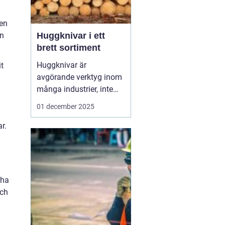
men
an
Huggknivar i ett
brett sortiment
Huggknivar är
t
avgörande verktyg inom
många industrier, inte
minst inom
01 december 2025
skogsindustrin där de
används för bearbetning
r.
av trä och produktion av
flis. Ofta bortglömda för
deras osynliga men
viktiga arbete, <...
 ha
och