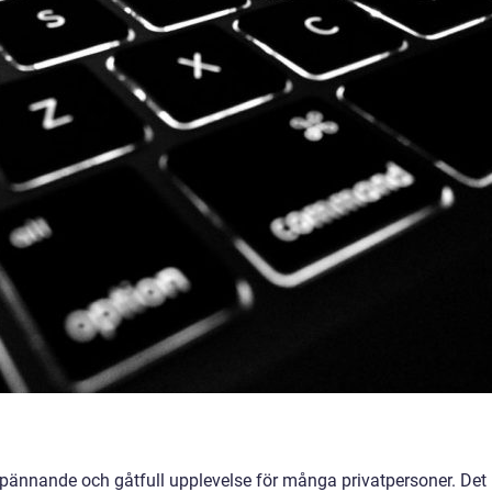
spännande och gåtfull upplevelse för många privatpersoner. Det