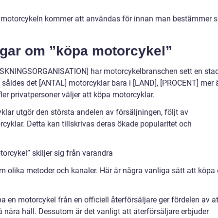
yfte motorcykeln kommer att användas för innan man bestämmer s
ngar om ”köpa motorcykel”
ORSKNINGSORGANISATION] har motorcykelbranschen sett en sta
ÅR] såldes det [ANTAL] motorcyklar bara i [LAND], [PROCENT] mer 
fler privatpersoner väljer att köpa motorcyklar.
yklar utgör den största andelen av försäljningen, följt av
yklar. Detta kan tillskrivas deras ökade popularitet och
rcykel” skiljer sig från varandra
 olika metoder och kanaler. Här är några vanliga sätt att köpa
a en motorcykel från en officiell återförsäljare ger fördelen av at
ära håll. Dessutom är det vanligt att återförsäljare erbjuder