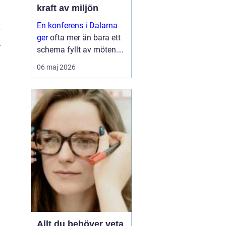
kraft av miljön
En konferens i Dalarna
ger
ofta mer än bara ett
.
schema fyllt av möten.
Landskapet, kulturen
06 maj 2026
och lugnet påverkar hur
grupper samarbetar,
tänker och fattar beslut.
Många företag som
väljer...
Allt du behöver veta