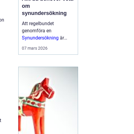
om
synundersökning
on
Att regelbundet
genomföra en
Synundersökning
är
avgörande för att
07 mars 2026
upptäcka eventuella
synfel och
ögonsjukdomar i ett
tidigt skede. Hos
Rediviva Optik i Uppsala
kan ...
t