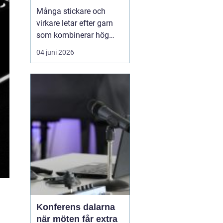
varje maska
Många stickare och
virkare letar efter garn
som kombinerar hög
kvalitet, vackra färger
04 juni 2026
och sköna material. Här
hamnar sandnes garn
ofta
högst på listan.
Företaget har en lång
hist...
Konferens dalarna
när möten får extra