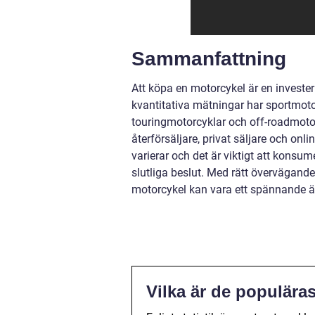
Sammanfattning
Att köpa en motorcykel är en investe
kvantitativa mätningar har sportmotor
touringmotorcyklar och off-roadmotorc
återförsäljare, privat säljare och on
varierar och det är viktigt att konsu
slutliga beslut. Med rätt övervägand
motorcykel kan vara ett spännande äve
Vilka är de populära