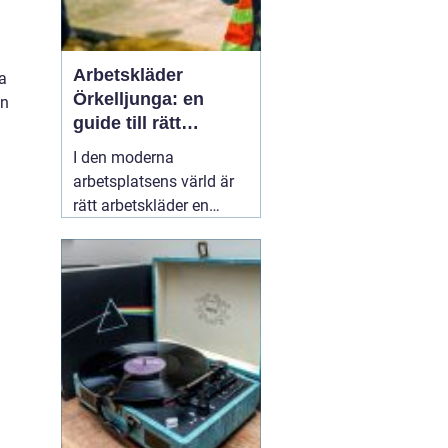
Arbetskläder
na
Örkelljunga: en
en
guide till rätt
utrustning
I den moderna
arbetsplatsens värld är
rätt arbetskläder en
väsentlig del av både
säkerhet och prestation.
För dem i Örkelljunga
finns det många
alternativ för att
01
december 2025