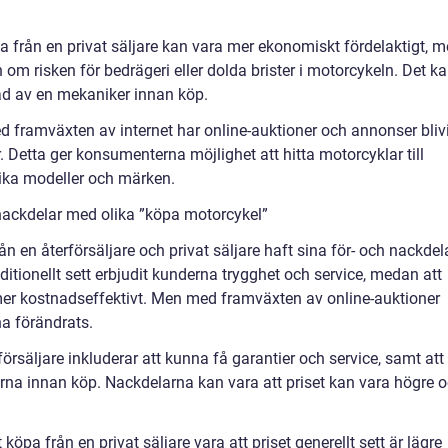
öpa från en privat säljare kan vara mer ekonomiskt fördelaktigt, 
 om risken för bedrägeri eller dolda brister i motorcykeln. Det k
ad av en mekaniker innan köp.
d framväxten av internet har online-auktioner och annonser blivi
. Detta ger konsumenterna möjlighet att hitta motorcyklar till
olika modeller och märken.
nackdelar med olika ”köpa motorcykel”
n en återförsäljare och privat säljare haft sina för- och nackdela
aditionellt sett erbjudit kunderna trygghet och service, medan att
t mer kostnadseffektivt. Men med framväxten av online-auktioner
a förändrats.
örsäljare inkluderar att kunna få garantier och service, samt att
arna innan köp. Nackdelarna kan vara att priset kan vara högre 
öpa från en privat säljare vara att priset generellt sett är lägre